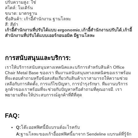
ปรับความสูง: ใช่
สไตล์: โมเดิร์น
ขนาด: มาตรฐาน
ชื่อสินค้า: เก้าอี้สํานักงาน ฐานโลหะ
สี: สีดํา
เก้าอี้สํานักงานที่ปรับได้แบบ ergonomic
,
เก้าอี้สํานักงานปรับได้
,
เก้าอี้
สํานักงานที่ปรับได้แบบเออร์กอนอมิค มีฐานโลหะ
การสนับสนุนและบริการ:
เราให้บริการสนับสนุนทางเทคนิคและบริการสําหรับสินค้า Office
Chair Metal Base ของเรา ทีมงานสนับสนุนทางเทคนิคของเราพร้อม
ที่จะตอบคําถามหรือข้อสงสัยเกี่ยวกับสินค้าเราสามารถให้ความช่วย
เหลือกับการติดตั้ง, การแก้ไขปัญหา, การบํารุงรักษา. ทีมงานบริการ
ลูกค้าของเราพร้อมที่จะช่วยกับปัญหาหรือคําถามที่คุณอาจมี. เรา
พยายามที่จะให้ประสบการณ์ลูกค้าที่ดีที่สุด
FAQ:
Q:
โต๊ะออฟฟิศนี้มีแบรนด์อะไรครับ
A:
ฐานโลหะของเก้าอี้ออฟฟิศนี้มาจาก Sendeline แบรนด์ที่รู้จัก