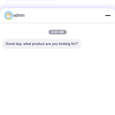
admin
ติดต่อเร็ว
4:35 AM
ที่อยู่
Good day, what product are you looking for?
38 ถนน Shafu, เมือง Longjiang, เขต Shunde, เมือง Foshan,
จังหวัดกวนดง, จีน
โทรศัพท์
86-189-0281-4284
อีเมล
mocailing@sendeline.com