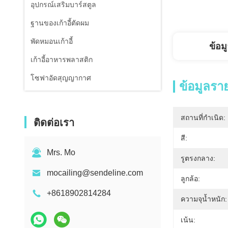
อุปกรณ์เสริมบาร์สตูล
ฐานของเก้าอี้ตัดผม
พัดหมอนเก้าอี้
ข้อม
เก้าอี้อาหารพลาสติก
โซฟาอัดสุญญากาศ
ข้อมูลรา
สถานที่กำเนิด:
ติดต่อเรา
สี:
Mrs. Mo
รูตรงกลาง:
mocailing@sendeline.com
ลูกล้อ:
+8618902814284
ความจุน้ำหนัก:
เน้น: