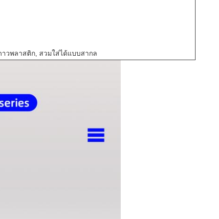
าดาวพลาสติก, สวมใส่ได้แบบสากล