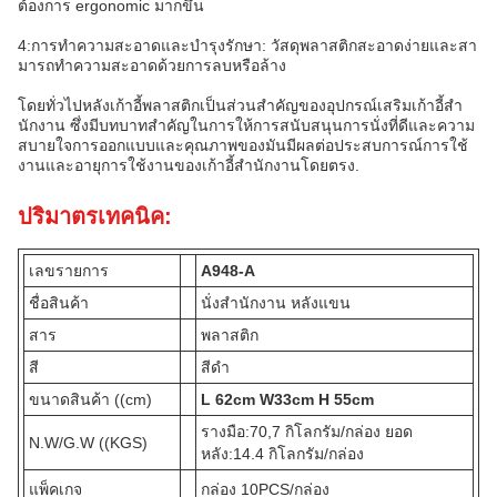
ต้องการ ergonomic มากขึ้น
4:การทําความสะอาดและบํารุงรักษา: วัสดุพลาสติกสะอาดง่ายและสา
มารถทําความสะอาดด้วยการลบหรือล้าง
โดยทั่วไปหลังเก้าอี้พลาสติกเป็นส่วนสําคัญของอุปกรณ์เสริมเก้าอี้สํา
นักงาน ซึ่งมีบทบาทสําคัญในการให้การสนับสนุนการนั่งที่ดีและความ
สบายใจการออกแบบและคุณภาพของมันมีผลต่อประสบการณ์การใช้
งานและอายุการใช้งานของเก้าอี้สํานักงานโดยตรง.
ปริมาตรเทคนิค:
เลขรายการ
A948-A
ชื่อสินค้า
นั่งสํานักงาน หลังแขน
สาร
พลาสติก
สี
สีดํา
ขนาดสินค้า ((cm)
L 62cm W33cm H 55cm
รางมือ:70,7 กิโลกรัม/กล่อง ยอด
N.W/G.W ((KGS)
หลัง:14.4 กิโลกรัม/กล่อง
แพ็คเกจ
กล่อง 10PCS/กล่อง