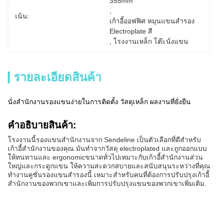
355mm
, 
เน้น:
เก้าอี้ออฟฟิศ หมุนแขนสํารอง 
Electroplate สี
, 
โรงงานเหล็ก โต๊ะนั่งแขน
รายละเอียดสินค้า
นั่งสํานักงานรองแขนง่ายในการติดตั้ง วัสดุเหล็ก ผลงานที่ยั่งยืน
คําอธิบายสินค้า:
โรงงานนี้รองแขนสํานักงานจาก Sendeline เป็นตัวเลือกที่ดีสําหรับ
เก้าอี้สํานักงานของคุณ มันทําจากวัสดุ electroplated และถูกออกแบบ
ให้ทนทานและ ergonomicขนาดทั่วไปเหมาะกับเก้าอี้สํานักงานส่วน
ใหญ่และกระดูกแขน ให้ความสะดวกสบายและสนับสนุนระหว่างที่คุณ
ทํางานคูชั่นรองแขนสํารองนี้ เหมาะสําหรับคนที่ต้องการปรับปรุงเก้าอี้
สํานักงานของพวกเขาและเพิ่มการปรับปรุงแขนของพวกเขาเพิ่มเติม.