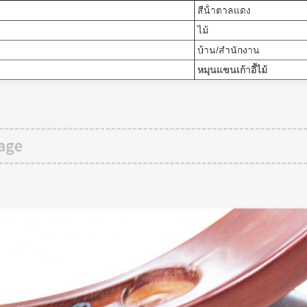
สีน้ําตาลแดง
ไม้
บ้าน/สํานักงาน
หมุนแขนเก้าอี้ไม้