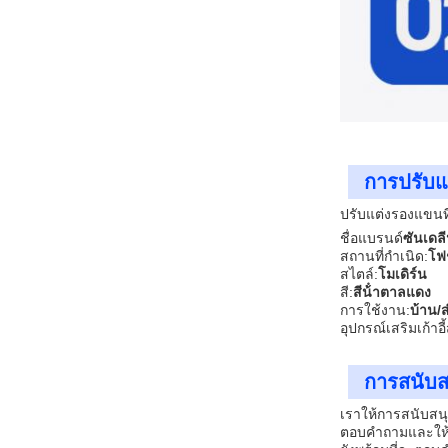
การปรับแ
ปรับแต่งรองแขนที
ชื่อแบรนด์
ซันเดล
สถานที่กําเนิด:
โฟ
สไตล์:
โมเดิร์น
สี:
สีน้ําตาลแดง
การใช้งาน:
บ้าน/
อุปกรณ์เสริมเก้าอี
การสนับส
เราให้การสนับสนุ
ตอบคําถามและให้