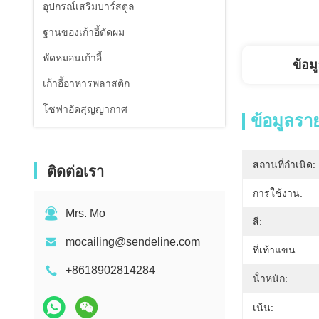
อุปกรณ์เสริมบาร์สตูล
ฐานของเก้าอี้ตัดผม
พัดหมอนเก้าอี้
ข้อม
เก้าอี้อาหารพลาสติก
โซฟาอัดสุญญากาศ
ข้อมูลรา
สถานที่กำเนิด:
ติดต่อเรา
การใช้งาน:
Mrs. Mo
สี:
mocailing@sendeline.com
ที่เท้าแขน:
+8618902814284
น้ําหนัก:
เน้น: