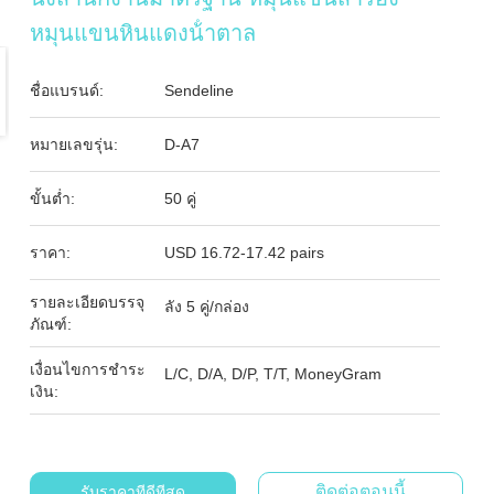
หมุนแขนหินแดงน้ําตาล
ชื่อแบรนด์:
Sendeline
หมายเลขรุ่น:
D-A7
ขั้นต่ำ:
50 คู่
ราคา:
USD 16.72-17.42 pairs
รายละเอียดบรรจุ
ลัง 5 คู่/กล่อง
ภัณฑ์:
เงื่อนไขการชำระ
L/C, D/A, D/P, T/T, MoneyGram
เงิน:
ติดต่อตอนนี้
รับราคาที่ดีที่สุด