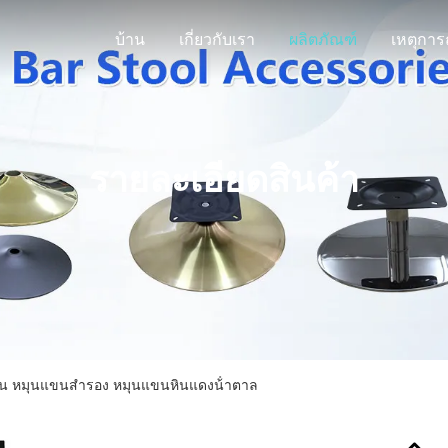
บ้าน
เกี่ยวกับเรา
ผลิตภัณฑ์
รายละเอียดสินค้า
าน หมุนแขนสํารอง หมุนแขนหินแดงน้ําตาล