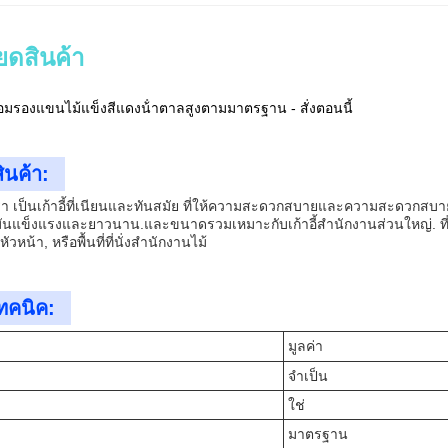
ยดสินค้า
้อมรองแขนไม้แข็งสีแดงน้ําตาลสูงตามมาตรฐาน - สั่งตอนนี้
ินค้า:
เรา เป็นเก้าอี้ที่เนียนและทันสมัย ที่ให้ความสะดวกสบายและความสะดวกสบาย 
มันแข็งแรงและยาวนาน.และขนาดรวมเหมาะกับเก้าอี้สํานักงานส่วนใหญ่. ที่นั
หัวหน้า, หรือพื้นที่ที่นั่งสํานักงานไม้
ทคนิค:
มูลค่า
จําเป็น
ใช่
มาตรฐาน