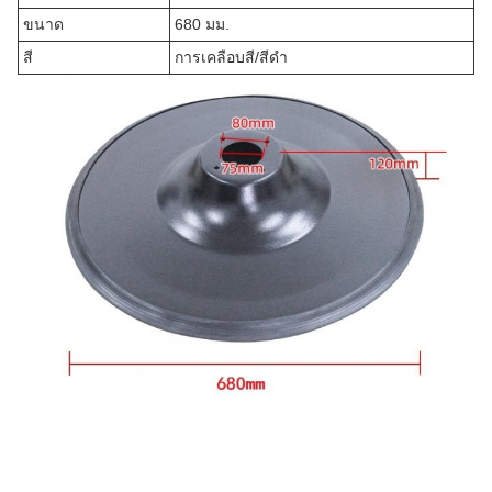
ขนาด
680 มม.
สี
การเคลือบสี/สีดํา