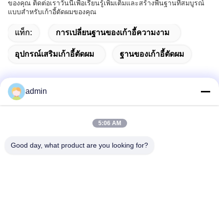
ของคุณ ติดต่อเราวันนี้เพื่อเรียนรู้เพิ่มเติมและสร้างพื้นฐานที่สมบูรณ์
แบบสําหรับเก้าอี้ตัดผมของคุณ
แท็ก:
การเปลี่ยนฐานของเก้าอี้ความงาม
อุปกรณ์เสริมเก้าอี้ตัดผม
ฐานของเก้าอี้ตัดผม
admin
ติดต่อเร็ว
5:06 AM
ที่อยู่
Good day, what product are you looking for?
38 ถนน Shafu, เมือง Longjiang, เขต Shunde, เมือง Foshan,
จังหวัดกวนดง, จีน
โทรศัพท์
86-189-0281-4284
อีเมล