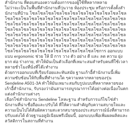
สํานักงาน ที่ตอบสนองความต้องการของผู้ใช้ที่หลากหลาย
ไม่ว่าจะเป็นในพื้นที่สํานักงานที่วุ่นวาย ห้องประชุม หรือการตั้งตั้งสํา
นักงานที่บ้าน โซลโซลโซลโซลโซลโซลโซลโซลโซลโซลโซลโซล
โซลโซลโซลโซลโซลโซลโซลโซลโซลโซลโซลโซลโซลโซลโซล
โซลโซลโซลโซลโซลโซลโซลโซลโซลโซลโซลโซลโซลโซลโซล
โซลโซลโซลโซลโซลโซลโซลโซลโซลโซลโซลโซลโซลโซลโซล
โซลโซลโซลโซลโซลโซลโซลโซลโซลโซลโซลโซลโซลโซลโซล
โซลโซลโซลโซลโซลโซลโซลโซลโซลโซลโซลโซลโซลโซลโซล
โซลโซลโซลโซลโซลโซลโซลโซลโซลโซลโซลโซลโซลโซลโซล
โซลโซลโซลโซลโซลโซลโซลโซลโซลโซลโซลโซการ ออกแบบ
แบบ ergonomic ช่วย ให้ มี การ วาง ตัว อย่าง ดี และ ลด ความ ยุ่ง
ยาก ต่อ ร่างกาย, ทําให้มันเป็นตัวเลือกที่เหมาะสมสําหรับคนที่ใช้เวลา
หลายชั่วโมงที่นั่งที่โต๊ะทํางาน
ด้วยการออกแบบที่เรียบร้อยและทันสมัย ฐานเก้าอี้สํานักงานนี้เพิ่ม
ความซับซ้อนให้กับพื้นที่ทํางานใด ๆความหลากหลายของรุ่น
Sendeline A501-3A ทําให้มันเหมาะสมกับรูปแบบที่หลากหลายของ
เก้าอี้สํานักงาน, รับรองว่ามันสามารถบูรณาการได้อย่างต่อเนื่องในตก
แต่งสํานักงานต่างๆ
เลือกโซ่สํานักงาน Sendeline โลหะฐาน สําหรับการแก้ไขโซ่สํา
นักงานที่น่าเชื่อถือและปรับได้ ที่ให้ความสําคัญกับความสบายใจและ
ความเป็นไปได้สัมผัสความสะดวกสบายของประสบการณ์นั่งที่สามารถ
ปรับแต่งได้ ด้วยฐานอลูมิเนียมพรีเมี่ยมนี้, ออกแบบเพื่อเพิ่มผลผลิตและ
สวัสดิการในสถานที่ทํางาน