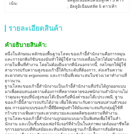
อัลลูมิเนียมสับสนธิลูกค้า 5 ดาว
เน้น:
, 
อัลลูมิเนียมสลัด 5 ดาวเท้า
รายละเอียดสินค้า
คําอธิบายสินค้า:
หนึ่งในลักษณะหลักของพื้นฐานโลหะของเก้าอี้สํานักงานคือการหมุน
และการยกฟังก์ชันของมันทําให้ผู้ใช้สามารถเคลื่อนไหวได้อย่างอิสระ
ภายในพื้นที่ทํางาน โดยไม่ต้องยืนจากที่นั่งนอกจากนี้, กลไกยกให้ผู้ใช้
สามารถปรับความสูงของเก้าอี้ให้กับระดับที่ต้องการ, ส่งเสริมความ
สะดวกสบาย ergonomic และการยืนที่เหมาะสมในช่วงเวลาทํางานที่
ยาวนาน.
ฐานโลหะของเก้าอี้สํานักงานเป็นเก้าอี้สํานักงานที่ปรับได้ถูกออกแบบ
มาเพื่อตอบสนองความต้องการที่หลากหลายของพนักงานสํานักงานไม่
ว่าคุณจะชอบที่นั่งสูงของโต๊ะยืนหรือที่นั่งต่ําของโต๊ะประเพณี, ฐาน
ของเก้าอี้นี้สามารถปรับได้ง่าย เพื่อให้เหมาะกับความชอบส่วนตัวของ
คุณ การออกแบบของเก้าอี้ที่ยืดหยุ่นทําให้มันเหมาะสมกับกลุ่มผู้ใช้ที่
กว้างขวางเพิ่มความสะดวกสบายและผลผลิตของสถานที่ทํางาน.
ฐานโลหะของเก้าอี้สํานักงานถูกออกแบบมาเป็นพิเศษเพื่อใช้ในสํา
นักงาน และเป็นชิ้นของเฟอร์นิเจอร์ที่จําเป็นในสภาพแวดล้อมอาชีพใด
ๆการออกแบบที่ทันสมัยและทันสมัยของฐานเก้าอี้เพิ่มการสัมผัสของ