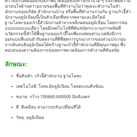
ความละเอียดอ่อนกับสภาพแวดล้อมของสํานักงานใด ๆ และเพิ่มความ
น่าสนใจด้านความงามของพื้นที่ทํางานไม่ว่าคุณจะทํางานในสํา
นักงานของบริษัท สํานักงานบ้าน หรือพื้นที่ทํางานร่วมกัน ฐานเก้าอี้สํา
นักงานอลูมิเนียมนี้เป็นตัวเลือกที่หลากหลายและมีสไตล์
ฐานโลหะของเก้าอี้สํานักงานทําจากเหล็กผสมอลูมิเนียม โดยการท่อ
แบบแบบแบบเดียว โดยมีเทคโนโลยีที่ทันสมัยกระบวนการผลิตที่
นวัตกรรมนี้ทําให้พื้นฐานของเก้าอี้ไม่เพียงแต่ทนทาน แต่ยังมีการ
ออกแบบที่แม่นยํากับผลงานที่ดีที่สุดการบูรณาการของส่วนประกอบ
จากสับสนธิอลูมิเนียมได้สร้างฐานเก้าอี้สํานักงานที่มีคุณภาพสูง ซึ่ง
ตอบสนองความต้องการของสภาพแวดล้อมการทํางานที่ทันสมัย
ลักษณะ:
ชื่อสินค้า: เก้าอี้สํานักงาน ฐานโลหะ
เทคโนโลยี: โลหะอัลลูมิเนียม โหลดแบบสับซ้อน
ขนาด: กว้าง 700660,600500 มิลลิเมตร
สี: สีเคลือบ สามารถปรับเปลี่ยนสีได้
วัสดุ: อลูมิเนียม